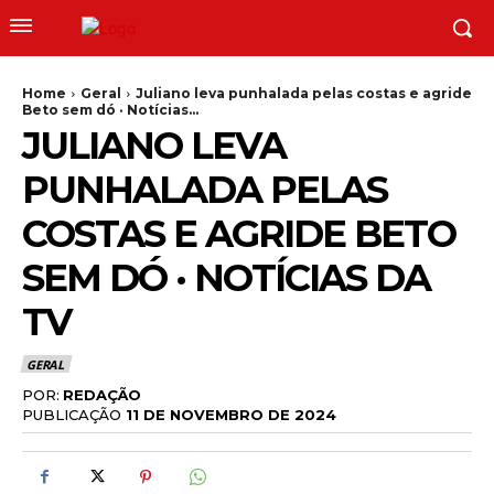
Home
Geral
Juliano leva punhalada pelas costas e agride
Beto sem dó · Notícias...
JULIANO LEVA
PUNHALADA PELAS
COSTAS E AGRIDE BETO
SEM DÓ · NOTÍCIAS DA
TV
GERAL
POR:
REDAÇÃO
PUBLICAÇÃO
11 DE NOVEMBRO DE 2024