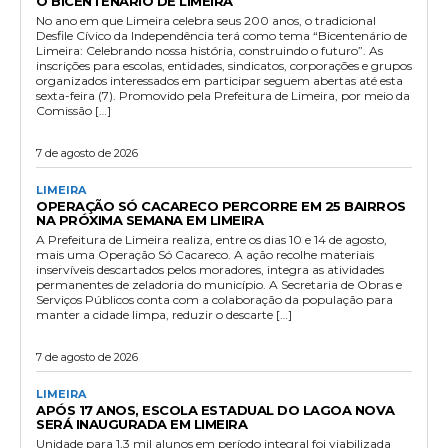
O BICENTENÁRIO DE LIMEIRA
No ano em que Limeira celebra seus 200 anos, o tradicional
Desfile Cívico da Independência terá como tema “Bicentenário de
Limeira: Celebrando nossa história, construindo o futuro”. As
inscrições para escolas, entidades, sindicatos, corporações e grupos
organizados interessados em participar seguem abertas até esta
sexta-feira (7). Promovido pela Prefeitura de Limeira, por meio da
Comissão […]
7 de agosto de 2026
LIMEIRA
OPERAÇÃO SÓ CACARECO PERCORRE EM 25 BAIRROS
NA PRÓXIMA SEMANA EM LIMEIRA
A Prefeitura de Limeira realiza, entre os dias 10 e 14 de agosto,
mais uma Operação Só Cacareco. A ação recolhe materiais
inservíveis descartados pelos moradores, integra as atividades
permanentes de zeladoria do município. A Secretaria de Obras e
Serviços Públicos conta com a colaboração da população para
manter a cidade limpa, reduzir o descarte […]
7 de agosto de 2026
LIMEIRA
APÓS 17 ANOS, ESCOLA ESTADUAL DO LAGOA NOVA
SERÁ INAUGURADA EM LIMEIRA
Unidade para 1,3 mil alunos em período integral foi viabilizada