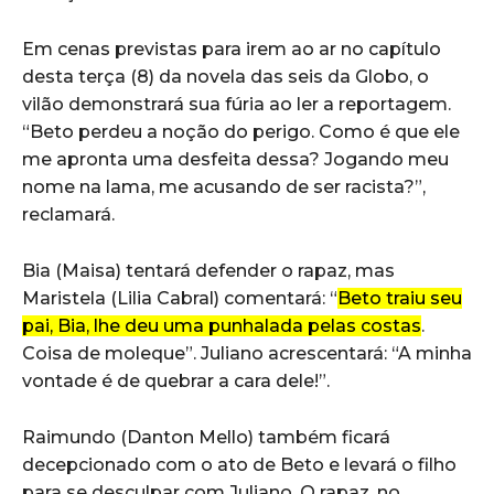
Em cenas previstas para irem ao ar no capítulo
desta terça (8) da novela das seis da Globo, o
vilão demonstrará sua fúria ao ler a reportagem.
“Beto perdeu a noção do perigo. Como é que ele
me apronta uma desfeita dessa? Jogando meu
nome na lama, me acusando de ser racista?”,
reclamará.
Bia (Maisa) tentará defender o rapaz, mas
Maristela (Lilia Cabral) comentará: “
Beto traiu seu
pai, Bia, lhe deu uma punhalada pelas costas
.
Coisa de moleque”. Juliano acrescentará: “A minha
vontade é de quebrar a cara dele!”.
Raimundo (Danton Mello) também ficará
decepcionado com o ato de Beto e levará o filho
para se desculpar com Juliano. O rapaz, no