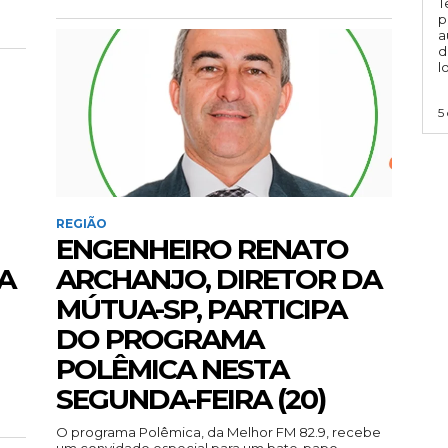
T
p
a
d
l
5
REGIÃO
ENGENHEIRO RENATO
A
ARCHANJO, DIRETOR DA
MÚTUA-SP, PARTICIPA
DO PROGRAMA
POLÊMICA NESTA
SEGUNDA-FEIRA (20)
O programa Polêmica, da Melhor FM 82.9, recebe
um convidado especial para um bate-papo...