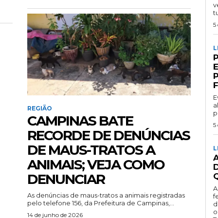
v
t
5
L
F
E
a
REGIÃO
p
CAMPINAS BATE
5
RECORDE DE DENÚNCIAS
DE MAUS-TRATOS A
L
ANIMAIS; VEJA COMO
DENUNCIAR
Q
A
As denúncias de maus-tratos a animais registradas
f
pelo telefone 156, da Prefeitura de Campinas,...
d
o
14 de junho de 2026