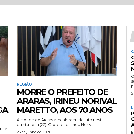
C
O
se
REGIÃO
p
MORRE O PREFEITO DE
5
ARARAS, IRINEU NORIVAL
GA
MARETTO, AOS 70 ANOS
L
P
A cidade de Araras amanheceu de luto nesta
quinta-feira (25). O prefeito Irineu Norival...
r na
25 de junho de 2026
E