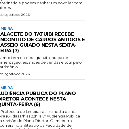
eterinário e podem ganhar um novo lar com
utores...
 de agosto de 2026
IMEIRA
PALACETE DO TATUIBI RECEBE
ENCONTRO DE CARROS ANTIGOS E
PASSEIO GUIADO NESTA SEXTA-
EIRA (7)
vento tem entrada gratuita, praça de
limentação, estandes de vendas e tour pelo
atrimônio...
 de agosto de 2026
IMEIRA
AUDIÊNCIA PÚBLICA DO PLANO
DIRETOR ACONTECE NESTA
UINTA-FEIRA (6)
 Prefeitura de Limeira realiza nesta quinta-
eira (6), das 17h às 22h, a 5ª Audiência Pública
a revisão do Plano Diretor. O encontro
correrá no anfiteatro da Faculdade de