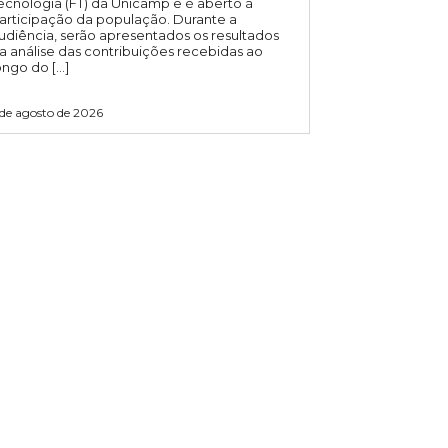
ecnologia (FT) da Unicamp e é aberto à
articipação da população. Durante a
udiência, serão apresentados os resultados
a análise das contribuições recebidas ao
ongo do […]
 de agosto de 2026