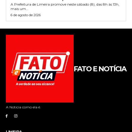
A Prefeitura de Limeira promove neste sábado (8), das 8h às 13h,
mais um...
6 de agosto de 2026
FATO E NOTÍCIA
A Noticia como ela é.
LIMEIRA