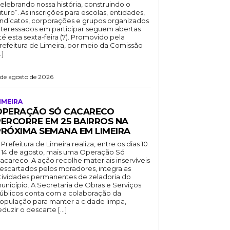
elebrando nossa história, construindo o
uturo”. As inscrições para escolas, entidades,
indicatos, corporações e grupos organizados
nteressados em participar seguem abertas
té esta sexta-feira (7). Promovido pela
refeitura de Limeira, por meio da Comissão
…]
 de agosto de 2026
IMEIRA
OPERAÇÃO SÓ CACARECO
PERCORRE EM 25 BAIRROS NA
PRÓXIMA SEMANA EM LIMEIRA
 Prefeitura de Limeira realiza, entre os dias 10
 14 de agosto, mais uma Operação Só
acareco. A ação recolhe materiais inservíveis
escartados pelos moradores, integra as
tividades permanentes de zeladoria do
unicípio. A Secretaria de Obras e Serviços
úblicos conta com a colaboração da
opulação para manter a cidade limpa,
eduzir o descarte […]