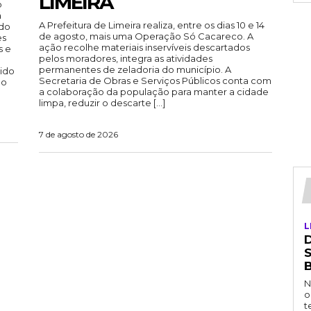
LIMEIRA
o
á
A Prefeitura de Limeira realiza, entre os dias 10 e 14
ndo
de agosto, mais uma Operação Só Cacareco. A
es
ação recolhe materiais inservíveis descartados
s e
pelos moradores, integra as atividades
permanentes de zeladoria do município. A
vido
Secretaria de Obras e Serviços Públicos conta com
ão
a colaboração da população para manter a cidade
limpa, reduzir o descarte […]
7 de agosto de 2026
L
D
N
o
t