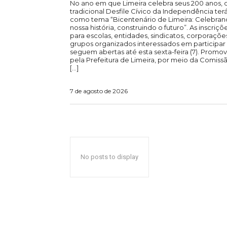
No ano em que Limeira celebra seus 200 anos, 
tradicional Desfile Cívico da Independência ter
como tema “Bicentenário de Limeira: Celebra
nossa história, construindo o futuro”. As inscriçõ
para escolas, entidades, sindicatos, corporaçõe
grupos organizados interessados em participar
seguem abertas até esta sexta-feira (7). Promo
pela Prefeitura de Limeira, por meio da Comiss
[…]
7 de agosto de 2026
No posts to display