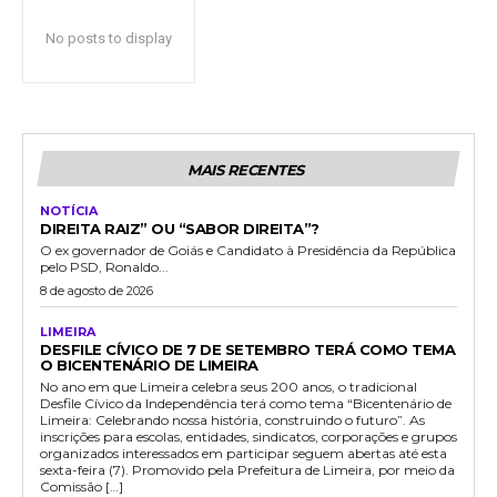
No posts to display
MAIS RECENTES
NOTÍCIA
DIREITA RAIZ” OU “SABOR DIREITA”?
O ex governador de Goiás e Candidato à Presidência da República
pelo PSD, Ronaldo...
8 de agosto de 2026
LIMEIRA
DESFILE CÍVICO DE 7 DE SETEMBRO TERÁ COMO TEMA
O BICENTENÁRIO DE LIMEIRA
No ano em que Limeira celebra seus 200 anos, o tradicional
Desfile Cívico da Independência terá como tema “Bicentenário de
Limeira: Celebrando nossa história, construindo o futuro”. As
inscrições para escolas, entidades, sindicatos, corporações e grupos
organizados interessados em participar seguem abertas até esta
sexta-feira (7). Promovido pela Prefeitura de Limeira, por meio da
Comissão […]