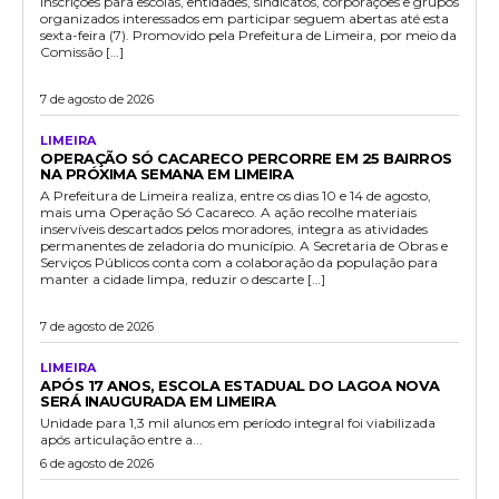
inscrições para escolas, entidades, sindicatos, corporações e grupos
organizados interessados em participar seguem abertas até esta
sexta-feira (7). Promovido pela Prefeitura de Limeira, por meio da
Comissão […]
7 de agosto de 2026
LIMEIRA
OPERAÇÃO SÓ CACARECO PERCORRE EM 25 BAIRROS
NA PRÓXIMA SEMANA EM LIMEIRA
A Prefeitura de Limeira realiza, entre os dias 10 e 14 de agosto,
mais uma Operação Só Cacareco. A ação recolhe materiais
inservíveis descartados pelos moradores, integra as atividades
permanentes de zeladoria do município. A Secretaria de Obras e
Serviços Públicos conta com a colaboração da população para
manter a cidade limpa, reduzir o descarte […]
7 de agosto de 2026
LIMEIRA
APÓS 17 ANOS, ESCOLA ESTADUAL DO LAGOA NOVA
SERÁ INAUGURADA EM LIMEIRA
Unidade para 1,3 mil alunos em período integral foi viabilizada
após articulação entre a...
6 de agosto de 2026