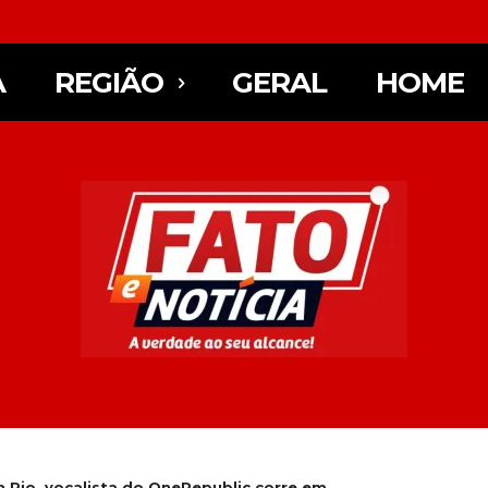
A
REGIÃO
GERAL
HOME
 Rio, vocalista do OneRepublic corre em...