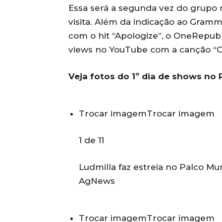
Essa será a segunda vez do grupo n
visita. Além da indicação ao Gram
com o hit “Apologize”, o OneRepubl
views no YouTube com a canção “Co
Veja fotos do 1º dia de shows no 
Trocar imagem
Trocar imagem
1 de 11
Ludmilla faz estreia no Palco M
AgNews
Trocar imagem
Trocar imagem