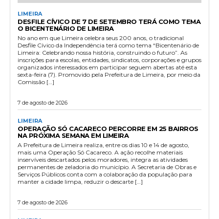
LIMEIRA
DESFILE CÍVICO DE 7 DE SETEMBRO TERÁ COMO TEMA
O BICENTENÁRIO DE LIMEIRA
No ano em que Limeira celebra seus 200 anos, o tradicional
Desfile Cívico da Independência terá como tema “Bicentenário de
Limeira: Celebrando nossa história, construindo o futuro”. As
inscrições para escolas, entidades, sindicatos, corporações e grupos
organizados interessados em participar seguem abertas até esta
sexta-feira (7). Promovido pela Prefeitura de Limeira, por meio da
Comissão […]
7 de agosto de 2026
LIMEIRA
OPERAÇÃO SÓ CACARECO PERCORRE EM 25 BAIRROS
NA PRÓXIMA SEMANA EM LIMEIRA
A Prefeitura de Limeira realiza, entre os dias 10 e 14 de agosto,
mais uma Operação Só Cacareco. A ação recolhe materiais
inservíveis descartados pelos moradores, integra as atividades
permanentes de zeladoria do município. A Secretaria de Obras e
Serviços Públicos conta com a colaboração da população para
manter a cidade limpa, reduzir o descarte […]
7 de agosto de 2026