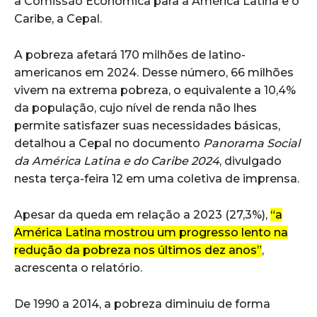
a Comissão Econômica para a América Latina e o
Caribe, a Cepal.
A pobreza afetará 170 milhões de latino-
americanos em 2024. Desse número, 66 milhões
vivem na extrema pobreza, o equivalente a 10,4%
da população, cujo nível de renda não lhes
permite satisfazer suas necessidades básicas,
detalhou a Cepal no documento
Panorama Social
da América Latina e do Caribe 2024
, divulgado
nesta terça-feira 12 em uma coletiva de imprensa.
Apesar da queda em relação a 2023 (27,3%),
“a
América Latina mostrou um progresso lento na
redução da pobreza nos últimos dez anos”
,
acrescenta o relatório.
De 1990 a 2014, a pobreza diminuiu de forma