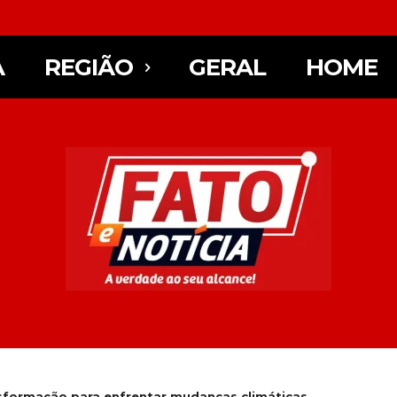
A
REGIÃO
GERAL
HOME
nsformação para enfrentar mudanças climáticas