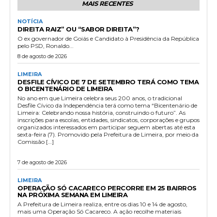
MAIS RECENTES
NOTÍCIA
DIREITA RAIZ” OU “SABOR DIREITA”?
O ex governador de Goiás e Candidato à Presidência da República
pelo PSD, Ronaldo...
8 de agosto de 2026
LIMEIRA
DESFILE CÍVICO DE 7 DE SETEMBRO TERÁ COMO TEMA
O BICENTENÁRIO DE LIMEIRA
No ano em que Limeira celebra seus 200 anos, o tradicional
Desfile Cívico da Independência terá como tema “Bicentenário de
Limeira: Celebrando nossa história, construindo o futuro”. As
inscrições para escolas, entidades, sindicatos, corporações e grupos
organizados interessados em participar seguem abertas até esta
sexta-feira (7). Promovido pela Prefeitura de Limeira, por meio da
Comissão […]
7 de agosto de 2026
LIMEIRA
OPERAÇÃO SÓ CACARECO PERCORRE EM 25 BAIRROS
NA PRÓXIMA SEMANA EM LIMEIRA
A Prefeitura de Limeira realiza, entre os dias 10 e 14 de agosto,
mais uma Operação Só Cacareco. A ação recolhe materiais