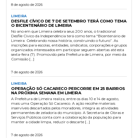
8 de agosto de 2026
LIMEIRA
DESFILE CÍVICO DE 7 DE SETEMBRO TERÁ COMO TEMA
O BICENTENÁRIO DE LIMEIRA
No ano em que Limeira celebra seus 200 anos, o tradicional
Desfile Cívico da Independência terá como tema “Bicentenário de
Limeira: Celebrando nossa história, construindo o futuro”. As
inscrições para escolas, entidades, sindicatos, corporações e grupos
organizados interessados em participar seguem abertas até esta
sexta-feira (7). Promovido pela Prefeitura de Limeira, por meio da
Comissão […]
7 de agosto de 2026
LIMEIRA
OPERAÇÃO SÓ CACARECO PERCORRE EM 25 BAIRROS
NA PRÓXIMA SEMANA EM LIMEIRA
A Prefeitura de Limeira realiza, entre os dias 10 e 14 de agosto,
mais uma Operação Só Cacareco. A ação recolhe materiais
inservíveis descartados pelos moradores, integra as atividades
permanentes de zeladoria do município. A Secretaria de Obras e
Serviços Públicos conta com a colaboração da população para
manter a cidade limpa, reduzir o descarte […]
7 de agosto de 2026