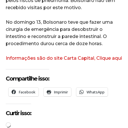
pelos riscos de pneumonia. Bolsonaro não tem
recebido visitas por este motivo.
No domingo 13, Bolsonaro teve que fazer uma
cirurgia de emergência para desobstruir o
intestino e reconstruir a parede intestinal. O
procedimento durou cerca de doze horas.
Informações são do site Carta Capital, Clique aqui
Compartilhe isso:
Facebook
Imprimir
WhatsApp
Curtir isso:
C