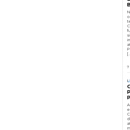
N
o
t
C
f
s
i
a
P
[
7
L
A
e
C
d
a
m