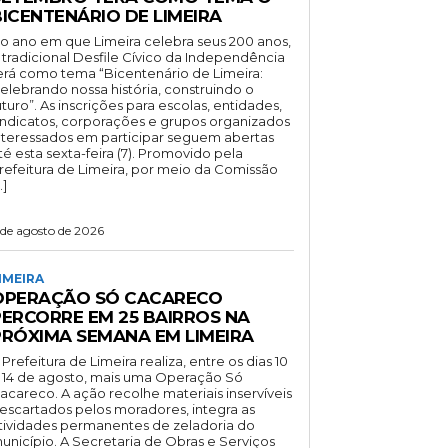
BICENTENÁRIO DE LIMEIRA
o ano em que Limeira celebra seus 200 anos,
 tradicional Desfile Cívico da Independência
erá como tema “Bicentenário de Limeira:
elebrando nossa história, construindo o
uturo”. As inscrições para escolas, entidades,
indicatos, corporações e grupos organizados
nteressados em participar seguem abertas
té esta sexta-feira (7). Promovido pela
refeitura de Limeira, por meio da Comissão
…]
 de agosto de 2026
IMEIRA
OPERAÇÃO SÓ CACARECO
PERCORRE EM 25 BAIRROS NA
PRÓXIMA SEMANA EM LIMEIRA
 Prefeitura de Limeira realiza, entre os dias 10
 14 de agosto, mais uma Operação Só
acareco. A ação recolhe materiais inservíveis
escartados pelos moradores, integra as
tividades permanentes de zeladoria do
unicípio. A Secretaria de Obras e Serviços