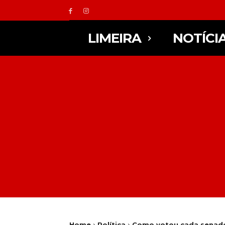
LIMEIRA
NOTÍCI
Home
Política
Como votou cada senador 