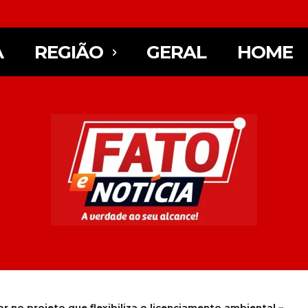
A
REGIÃO
GERAL
HOME
no projeto que flexibiliza o licenciamento ambiental –...