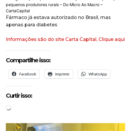
Fármaco já estava autorizado no Brasil, mas
apenas para diabetes
Informações são do site Carta Capital, Clique aqui
Compartilhe isso:
Facebook
Imprimir
WhatsApp
Curtir isso:
C
a
r
r