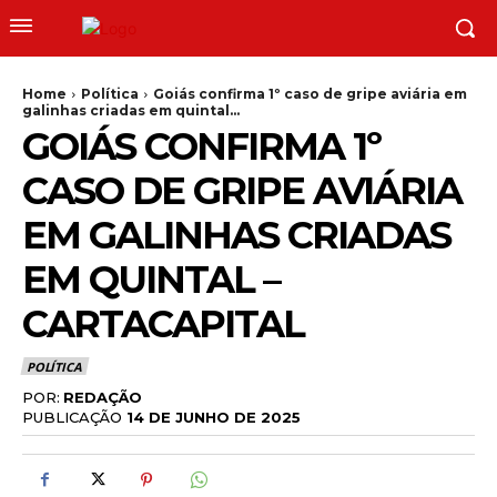
Home
Política
Goiás confirma 1º caso de gripe aviária em
galinhas criadas em quintal...
GOIÁS CONFIRMA 1º
CASO DE GRIPE AVIÁRIA
EM GALINHAS CRIADAS
EM QUINTAL –
CARTACAPITAL
POLÍTICA
POR:
REDAÇÃO
PUBLICAÇÃO
14 DE JUNHO DE 2025