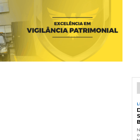
L
D
N
o
t