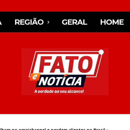
A
REGIÃO
GERAL
HOME
am no omnichannel e perdem clientes no Brasil –...