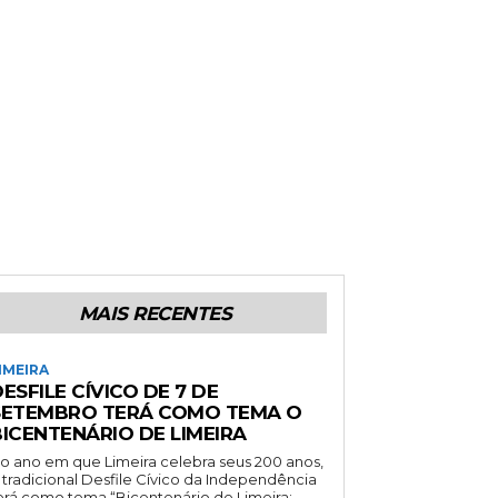
MAIS RECENTES
IMEIRA
ESFILE CÍVICO DE 7 DE
SETEMBRO TERÁ COMO TEMA O
BICENTENÁRIO DE LIMEIRA
o ano em que Limeira celebra seus 200 anos,
 tradicional Desfile Cívico da Independência
erá como tema “Bicentenário de Limeira: