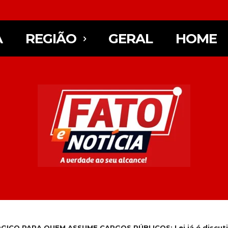
A
REGIÃO
GERAL
HOME
ICO PARA QUEM ASSUME CARGOS PÚBLICOS: Lei já é discuti