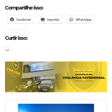
Compartilhe isso:
Facebook
Imprimir
WhatsApp
Curtir isso:
C
a
r
r
e
g
a
n
d
o
.