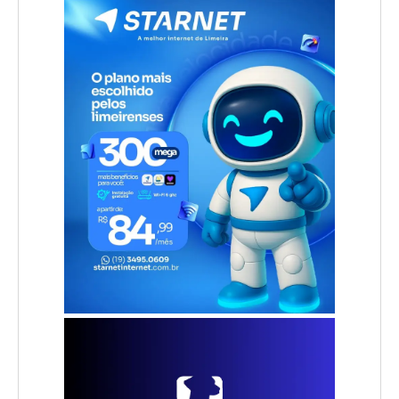
.
.
.