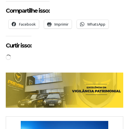
Compartilhe isso:
Facebook
Imprimir
WhatsApp
Curtir isso:
C
a
r
r
e
g
a
n
d
o