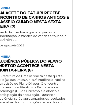
IMEIRA
PALACETE DO TATUIBI RECEBE
ENCONTRO DE CARROS ANTIGOS E
PASSEIO GUIADO NESTA SEXTA-
EIRA (7)
vento tem entrada gratuita, praça de
limentação, estandes de vendas e tour pelo
atrimônio...
 de agosto de 2026
IMEIRA
AUDIÊNCIA PÚBLICA DO PLANO
DIRETOR ACONTECE NESTA
UINTA-FEIRA (6)
 Prefeitura de Limeira realiza nesta quinta-
eira (6), das 17h às 22h, a 5ª Audiência Pública
a revisão do Plano Diretor. O encontro
correrá no anfiteatro da Faculdade de
ecnologia (FT) da Unicamp e é aberto à
articipação da população. Durante a
udiência, serão apresentados os resultados
a análise das contribuições recebidas ao