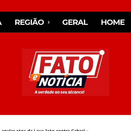
A
REGIÃO
GERAL
HOME
anular atos da Lava Jato contra Cabral –...