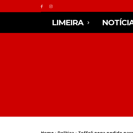
LIMEIRA
NOTÍCI
Home
Política
Toffoli nega pedido para 