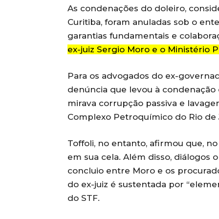
As condenações do doleiro, conside
Curitiba, foram anuladas sob o en
garantias fundamentais e colabor
ex-juiz Sergio Moro e o Ministério P
Para os advogados do ex-governad
denúncia que levou à condenação 
mirava corrupção passiva e lavage
Complexo Petroquímico do Rio de 
Toffoli, no entanto, afirmou que, n
em sua cela. Além disso, diálogos
concluio entre Moro e os procurado
do ex-juiz é sustentada por “eleme
do STF.