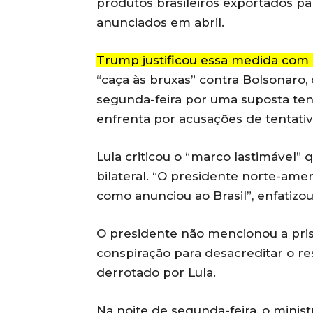
produtos brasileiros exportados pa
anunciados em abril.
Trump justificou essa medida com r
“caça às bruxas” contra Bolsonaro,
segunda-feira por uma suposta ten
enfrenta por acusações de tentativ
Lula criticou o “marco lastimável” 
bilateral. “O presidente norte-ame
como anunciou ao Brasil”, enfatizou
O presidente não mencionou a pris
conspiração para desacreditar o re
derrotado por Lula.
Na noite de segunda-feira, o minis