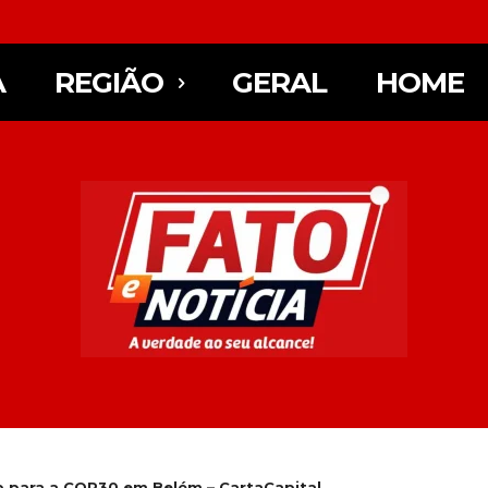
A
REGIÃO
GERAL
HOME
p para a COP30 em Belém – CartaCapital