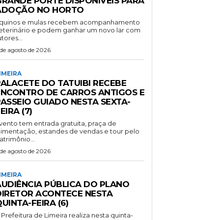
GRANDE PORTE DISPONÍVEIS PARA
ADOÇÃO NO HORTO
quinos e mulas recebem acompanhamento
eterinário e podem ganhar um novo lar com
utores...
 de agosto de 2026
IMEIRA
PALACETE DO TATUIBI RECEBE
ENCONTRO DE CARROS ANTIGOS E
PASSEIO GUIADO NESTA SEXTA-
EIRA (7)
vento tem entrada gratuita, praça de
limentação, estandes de vendas e tour pelo
atrimônio...
 de agosto de 2026
IMEIRA
AUDIÊNCIA PÚBLICA DO PLANO
DIRETOR ACONTECE NESTA
UINTA-FEIRA (6)
 Prefeitura de Limeira realiza nesta quinta-