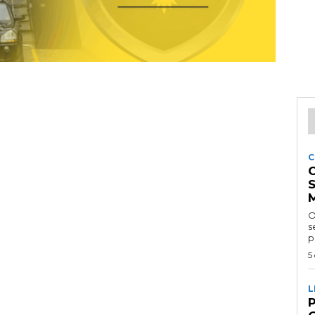
C
O
se
p
5
L
P