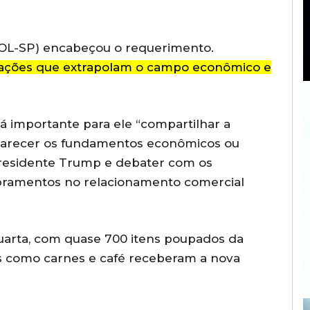
OL-SP) encabeçou o requerimento.
ações que extrapolam o campo econômico e
rá importante para ele “compartilhar a
sclarecer os fundamentos econômicos ou
presidente Trump e debater com os
bramentos no relacionamento comercial
quarta, com quase
700 itens poupados da
os como carnes e café receberam a nova