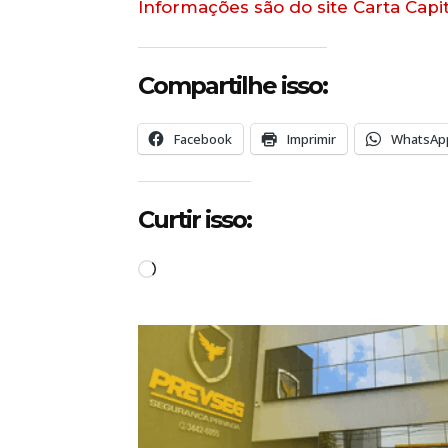
Informações são do site Carta Capit
Compartilhe isso:
Facebook
Imprimir
WhatsAp
Curtir isso:
C
a
r
r
e
g
a