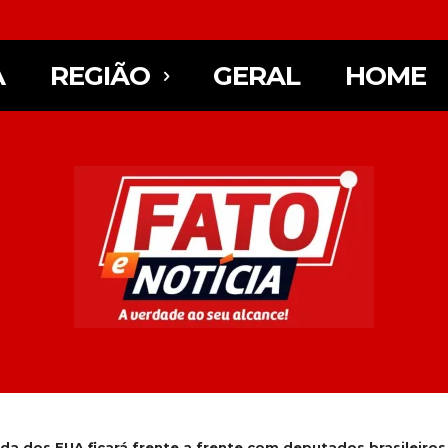
A
REGIÃO
GERAL
HOME
 dos EUA ficará frente a frente com deputados brasileiros.