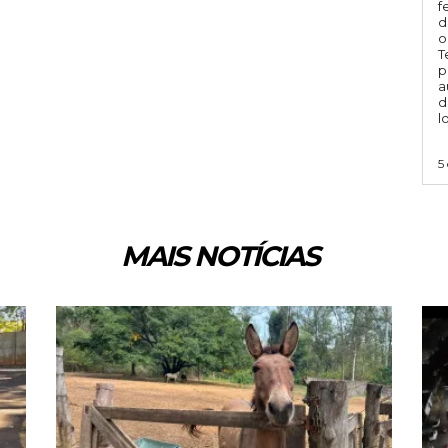
f
d
o
T
p
a
d
l
5
MAIS NOTÍCIAS