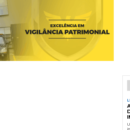
L
U
i