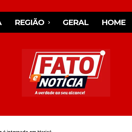
A
REGIÃO
GERAL
HOME
e é internado em Maricá