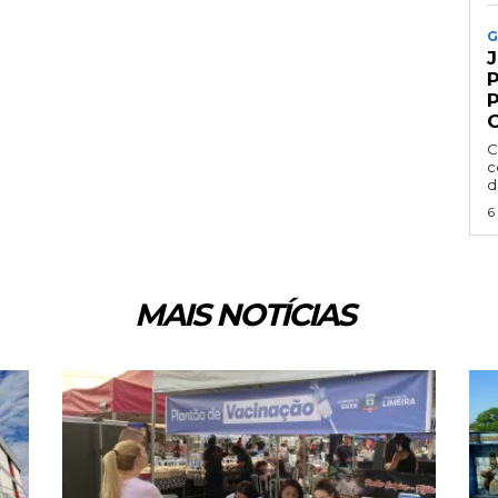
G
P
C
c
d
6
MAIS NOTÍCIAS