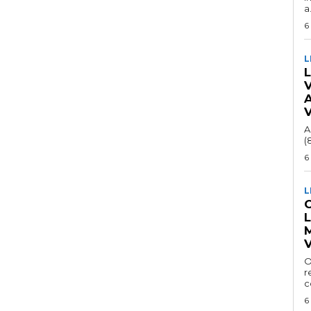
a.
6
L
A
(
6
L
C
V
O
r
c
6