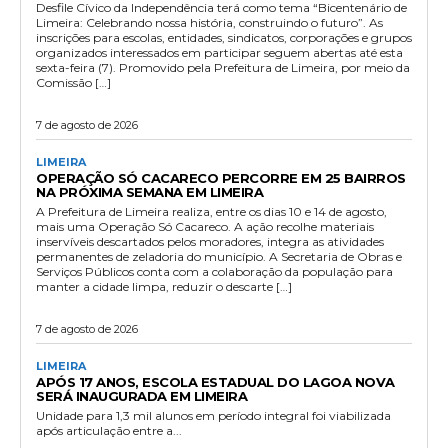
Desfile Cívico da Independência terá como tema “Bicentenário de
Limeira: Celebrando nossa história, construindo o futuro”. As
inscrições para escolas, entidades, sindicatos, corporações e grupos
organizados interessados em participar seguem abertas até esta
sexta-feira (7). Promovido pela Prefeitura de Limeira, por meio da
Comissão […]
7 de agosto de 2026
LIMEIRA
OPERAÇÃO SÓ CACARECO PERCORRE EM 25 BAIRROS
NA PRÓXIMA SEMANA EM LIMEIRA
A Prefeitura de Limeira realiza, entre os dias 10 e 14 de agosto,
mais uma Operação Só Cacareco. A ação recolhe materiais
inservíveis descartados pelos moradores, integra as atividades
permanentes de zeladoria do município. A Secretaria de Obras e
Serviços Públicos conta com a colaboração da população para
manter a cidade limpa, reduzir o descarte […]
7 de agosto de 2026
LIMEIRA
APÓS 17 ANOS, ESCOLA ESTADUAL DO LAGOA NOVA
SERÁ INAUGURADA EM LIMEIRA
Unidade para 1,3 mil alunos em período integral foi viabilizada
após articulação entre a...