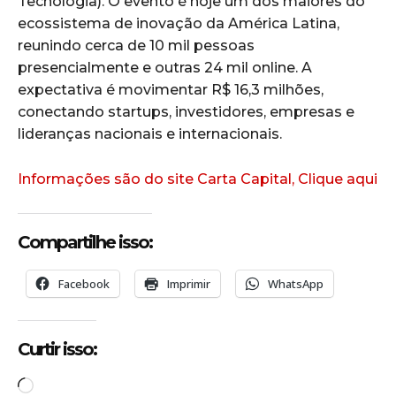
Tecnologia). O evento é hoje um dos maiores do
ecossistema de inovação da América Latina,
reunindo cerca de 10 mil pessoas
presencialmente e outras 24 mil online. A
expectativa é movimentar R$ 16,3 milhões,
conectando startups, investidores, empresas e
lideranças nacionais e internacionais.
Informações são do site Carta Capital, Clique aqui
Compartilhe isso:
Facebook
Imprimir
WhatsApp
Curtir isso:
C