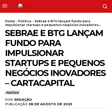
Home
Política
Sebrae e BTG lançam fundo para
impulsionar startups e pequenos negócios inovadores...
SEBRAE E BTG LANÇAM
FUNDO PARA
IMPULSIONAR
STARTUPS E PEQUENOS
NEGÓCIOS INOVADORES
– CARTACAPITAL
POLÍTICA
POR:
REDAÇÃO
PUBLICAÇÃO
28 DE AGOSTO DE 2025