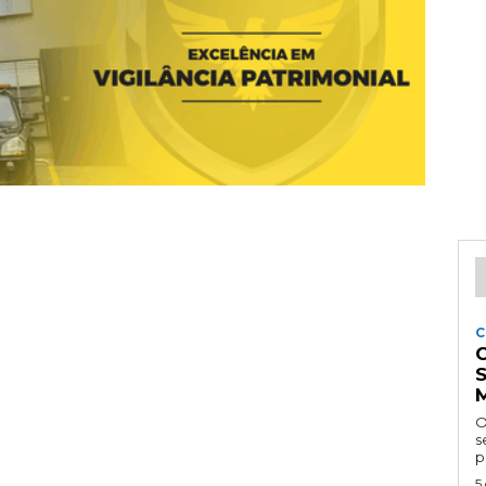
C
O
se
p
5