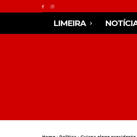
LIMEIRA
NOTÍCI
Home
Política
Guiana elege presidente c