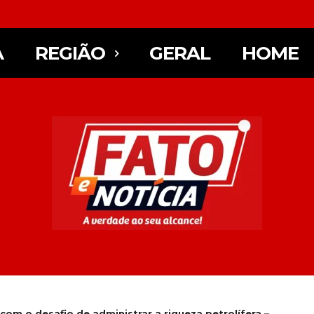
A
REGIÃO
GERAL
HOME
om o desafio de administrar a riqueza petrolífera –...