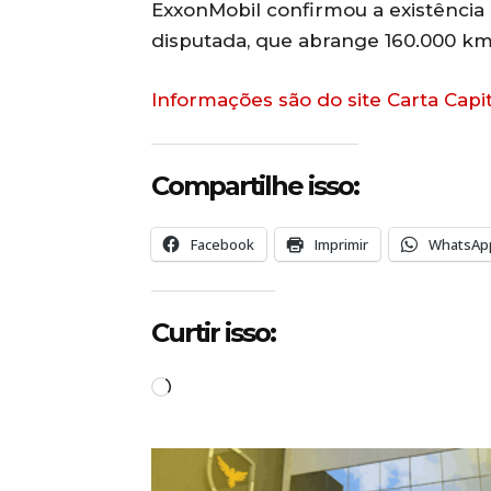
ExxonMobil confirmou a existência 
disputada, que abrange 160.000 km
Informações são do site Carta Capit
Compartilhe isso:
Facebook
Imprimir
WhatsAp
Curtir isso:
C
a
r
r