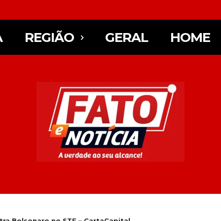
A
REGIÃO
GERAL
HOME
tra Bolsonaro no STF – CartaCapital