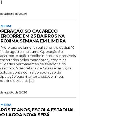
…]
 de agosto de 2026
IMEIRA
OPERAÇÃO SÓ CACARECO
PERCORRE EM 25 BAIRROS NA
PRÓXIMA SEMANA EM LIMEIRA
 Prefeitura de Limeira realiza, entre os dias 10
 14 de agosto, mais uma Operação Só
acareco. A ação recolhe materiais inservíveis
escartados pelos moradores, integra as
tividades permanentes de zeladoria do
unicípio. A Secretaria de Obras e Serviços
úblicos conta com a colaboração da
opulação para manter a cidade limpa,
eduzir o descarte […]
 de agosto de 2026
IMEIRA
APÓS 17 ANOS, ESCOLA ESTADUAL
DO LAGOA NOVA SERÁ