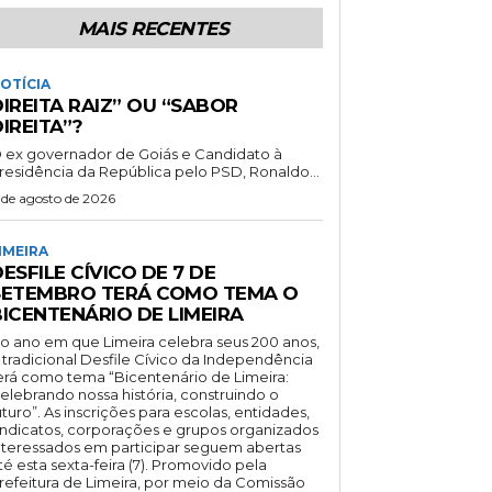
MAIS RECENTES
OTÍCIA
IREITA RAIZ” OU “SABOR
IREITA”?
 ex governador de Goiás e Candidato à
residência da República pelo PSD, Ronaldo...
 de agosto de 2026
IMEIRA
ESFILE CÍVICO DE 7 DE
SETEMBRO TERÁ COMO TEMA O
BICENTENÁRIO DE LIMEIRA
o ano em que Limeira celebra seus 200 anos,
 tradicional Desfile Cívico da Independência
erá como tema “Bicentenário de Limeira:
elebrando nossa história, construindo o
uturo”. As inscrições para escolas, entidades,
indicatos, corporações e grupos organizados
nteressados em participar seguem abertas
té esta sexta-feira (7). Promovido pela
refeitura de Limeira, por meio da Comissão