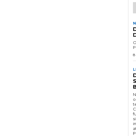
N
D
D
O
P
8
L
D
N
o
t
C
f
s
i
a
P