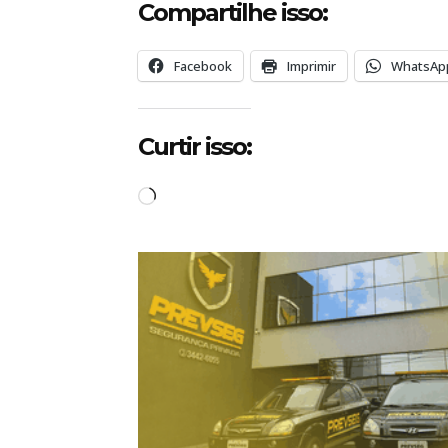
Compartilhe isso:
Facebook
Imprimir
WhatsAp
Curtir isso:
C
a
r
r
e
g
a
n
d