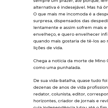
sempre um prazer, até porque, lem
alternativa é indesejável. Mas há 
O que mais me incomoda é a despe
surpresa, dispensados das despedi
lentamente e assim sofrem mais e 
envelheço, e quero envelhecer inf
quando mais gostaria de tê-los ao
lições de vida.
Chega a notícia da morte de Mino C
como uma punhalada.
De sua vida-batalha, quase tudo foi 
dezenas de anos de vida profissional
redator, colunista, editor, corresp
horizontes, criador de jornais e rev
cuja independência lutou até o fi