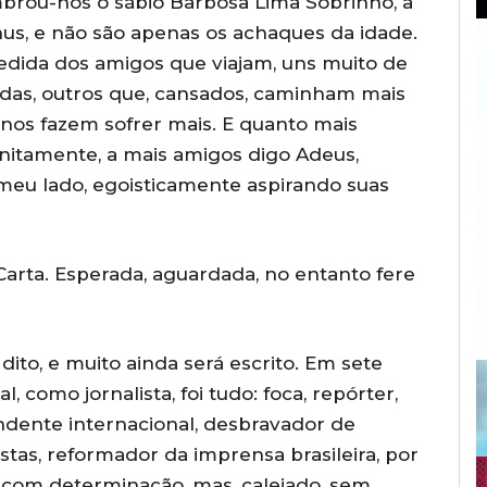
brou-nos o sábio Barbosa Lima Sobrinho, a
ônus, e não são apenas os achaques da idade.
dida dos amigos que viajam, uns muito de
das, outros que, cansados, caminham mais
nos fazem sofrer mais. E quanto mais
initamente, a mais amigos digo Adeus,
 meu lado, egoisticamente aspirando suas
arta. Esperada, aguardada, no entanto fere
dito, e muito ainda será escrito. Em sete
, como jornalista, foi tudo: foca, repórter,
ondente internacional, desbravador de
istas, reformador da imprensa brasileira, por
m com determinação, mas, calejado, sem