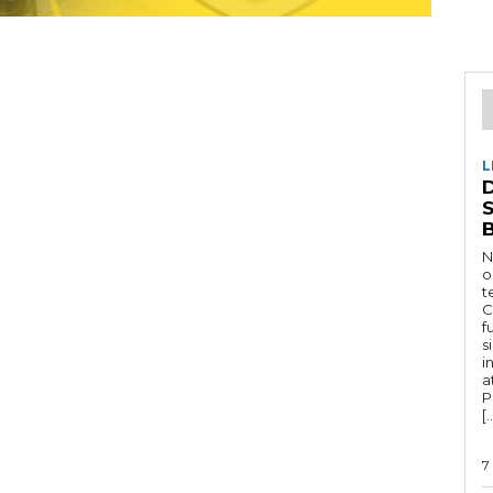
L
D
N
o
t
C
f
s
i
a
P
[
7