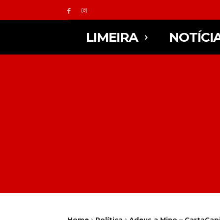
LIMEIRA
NOTÍCI
Home
Política
Adeus a Mino – CartaCapi