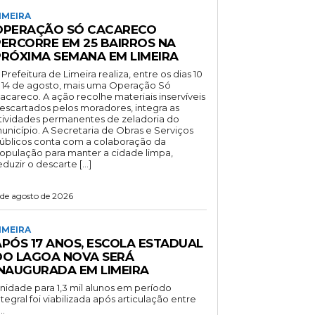
IMEIRA
OPERAÇÃO SÓ CACARECO
PERCORRE EM 25 BAIRROS NA
PRÓXIMA SEMANA EM LIMEIRA
 Prefeitura de Limeira realiza, entre os dias 10
 14 de agosto, mais uma Operação Só
acareco. A ação recolhe materiais inservíveis
escartados pelos moradores, integra as
tividades permanentes de zeladoria do
unicípio. A Secretaria de Obras e Serviços
úblicos conta com a colaboração da
opulação para manter a cidade limpa,
eduzir o descarte […]
 de agosto de 2026
IMEIRA
APÓS 17 ANOS, ESCOLA ESTADUAL
DO LAGOA NOVA SERÁ
INAUGURADA EM LIMEIRA
nidade para 1,3 mil alunos em período
ntegral foi viabilizada após articulação entre
..