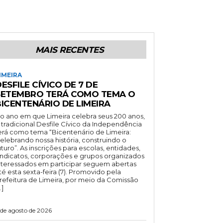
MAIS RECENTES
IMEIRA
ESFILE CÍVICO DE 7 DE
SETEMBRO TERÁ COMO TEMA O
BICENTENÁRIO DE LIMEIRA
o ano em que Limeira celebra seus 200 anos,
 tradicional Desfile Cívico da Independência
erá como tema “Bicentenário de Limeira:
elebrando nossa história, construindo o
uturo”. As inscrições para escolas, entidades,
indicatos, corporações e grupos organizados
nteressados em participar seguem abertas
té esta sexta-feira (7). Promovido pela
refeitura de Limeira, por meio da Comissão
…]
 de agosto de 2026