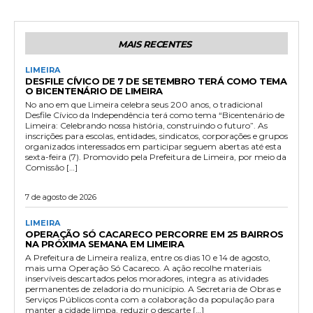
MAIS RECENTES
LIMEIRA
DESFILE CÍVICO DE 7 DE SETEMBRO TERÁ COMO TEMA
O BICENTENÁRIO DE LIMEIRA
No ano em que Limeira celebra seus 200 anos, o tradicional
Desfile Cívico da Independência terá como tema “Bicentenário de
Limeira: Celebrando nossa história, construindo o futuro”. As
inscrições para escolas, entidades, sindicatos, corporações e grupos
organizados interessados em participar seguem abertas até esta
sexta-feira (7). Promovido pela Prefeitura de Limeira, por meio da
Comissão […]
7 de agosto de 2026
LIMEIRA
OPERAÇÃO SÓ CACARECO PERCORRE EM 25 BAIRROS
NA PRÓXIMA SEMANA EM LIMEIRA
A Prefeitura de Limeira realiza, entre os dias 10 e 14 de agosto,
mais uma Operação Só Cacareco. A ação recolhe materiais
inservíveis descartados pelos moradores, integra as atividades
permanentes de zeladoria do município. A Secretaria de Obras e
Serviços Públicos conta com a colaboração da população para
manter a cidade limpa, reduzir o descarte […]