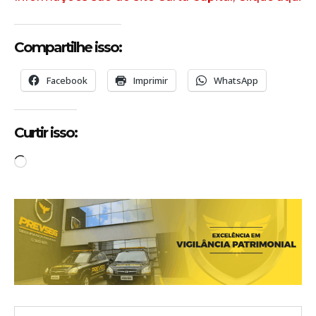
Compartilhe isso:
Facebook
Imprimir
WhatsApp
Curtir isso:
C
a
r
r
e
g
a
n
d