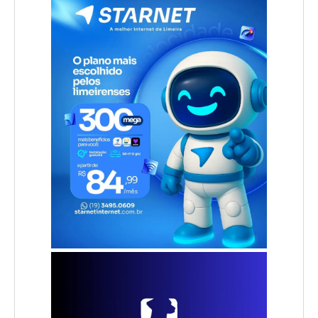
.
.
.