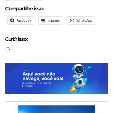
Compartilhe isso:
Facebook
Imprimir
WhatsApp
Curtir isso:
C
a
r
r
e
g
a
n
d
o