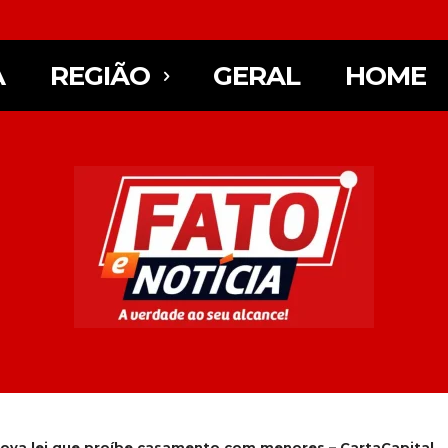
A
REGIÃO
GERAL
HOME
rova lei que proíbe casamento com menores – CartaCapital