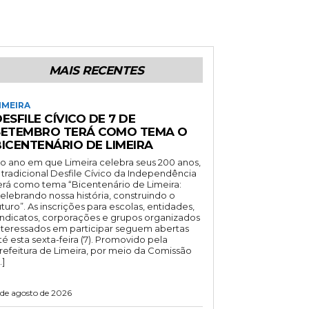
MAIS RECENTES
IMEIRA
ESFILE CÍVICO DE 7 DE
SETEMBRO TERÁ COMO TEMA O
BICENTENÁRIO DE LIMEIRA
o ano em que Limeira celebra seus 200 anos,
 tradicional Desfile Cívico da Independência
erá como tema “Bicentenário de Limeira:
elebrando nossa história, construindo o
uturo”. As inscrições para escolas, entidades,
indicatos, corporações e grupos organizados
nteressados em participar seguem abertas
té esta sexta-feira (7). Promovido pela
refeitura de Limeira, por meio da Comissão
…]
 de agosto de 2026