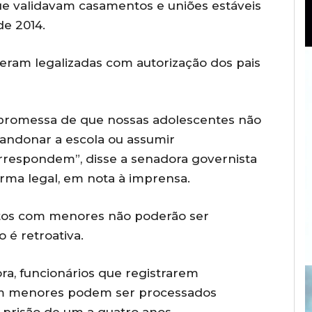
ue validavam casamentos e uniões estáveis
e 2014.
eram legalizadas com autorização dos pais
 promessa de que nossas adolescentes não
bandonar a escola ou assumir
rrespondem”, disse a senadora governista
orma legal, em nota à imprensa.
os com menores não poderão ser
 é retroativa.
ora, funcionários que registrarem
om menores podem ser processados
prisão de um a quatro anos.