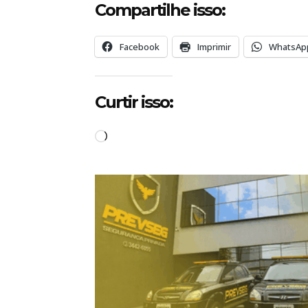
Compartilhe isso:
Facebook
Imprimir
WhatsAp
Curtir isso:
C
a
r
r
e
g
a
n
d