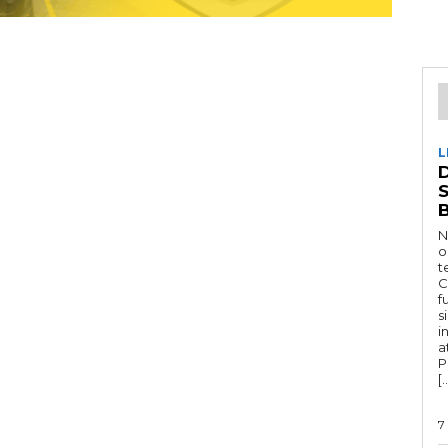
L
D
N
o
t
C
f
s
i
a
P
[
7