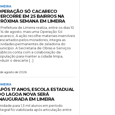
IMEIRA
OPERAÇÃO SÓ CACARECO
PERCORRE EM 25 BAIRROS NA
PRÓXIMA SEMANA EM LIMEIRA
 Prefeitura de Limeira realiza, entre os dias 10
 14 de agosto, mais uma Operação Só
acareco. A ação recolhe materiais inservíveis
escartados pelos moradores, integra as
tividades permanentes de zeladoria do
unicípio. A Secretaria de Obras e Serviços
úblicos conta com a colaboração da
opulação para manter a cidade limpa,
eduzir o descarte […]
 de agosto de 2026
IMEIRA
APÓS 17 ANOS, ESCOLA ESTADUAL
DO LAGOA NOVA SERÁ
INAUGURADA EM LIMEIRA
nidade para 1,3 mil alunos em período
ntegral foi viabilizada após articulação entre
..