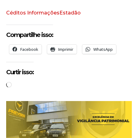
Céditos InformaçõesEstadão
Compartilhe isso:
Facebook
Imprimir
WhatsApp
Curtir isso:
C
a
r
r
e
g
a