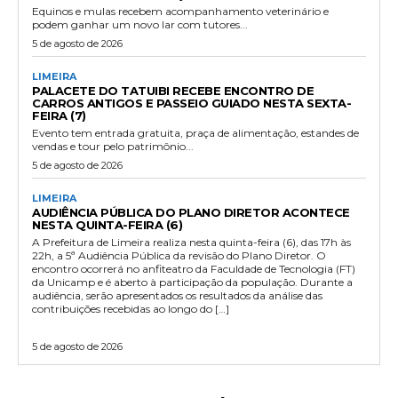
Equinos e mulas recebem acompanhamento veterinário e
podem ganhar um novo lar com tutores...
5 de agosto de 2026
LIMEIRA
PALACETE DO TATUIBI RECEBE ENCONTRO DE
CARROS ANTIGOS E PASSEIO GUIADO NESTA SEXTA-
FEIRA (7)
Evento tem entrada gratuita, praça de alimentação, estandes de
vendas e tour pelo patrimônio...
5 de agosto de 2026
LIMEIRA
AUDIÊNCIA PÚBLICA DO PLANO DIRETOR ACONTECE
NESTA QUINTA-FEIRA (6)
A Prefeitura de Limeira realiza nesta quinta-feira (6), das 17h às
22h, a 5ª Audiência Pública da revisão do Plano Diretor. O
encontro ocorrerá no anfiteatro da Faculdade de Tecnologia (FT)
da Unicamp e é aberto à participação da população. Durante a
audiência, serão apresentados os resultados da análise das
contribuições recebidas ao longo do […]
5 de agosto de 2026