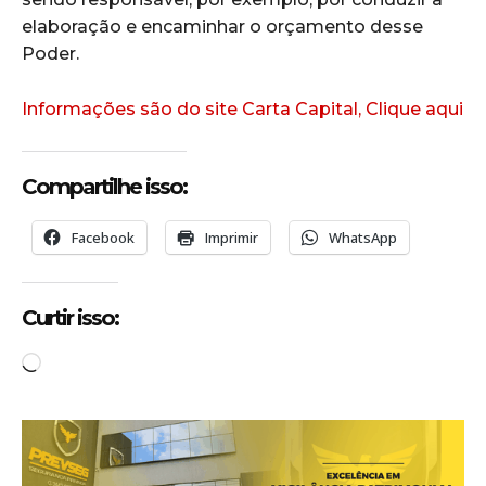
elaboração e encaminhar o orçamento desse
Poder.
Informações são do site Carta Capital, Clique aqui
Compartilhe isso:
Facebook
Imprimir
WhatsApp
Curtir isso:
C
a
r
r
e