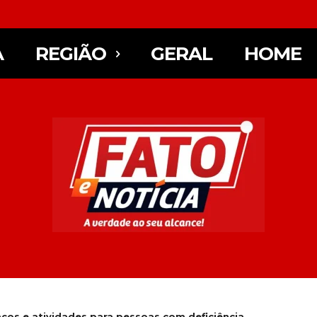
A
REGIÃO
GERAL
HOME
ços e atividades para pessoas com deficiência