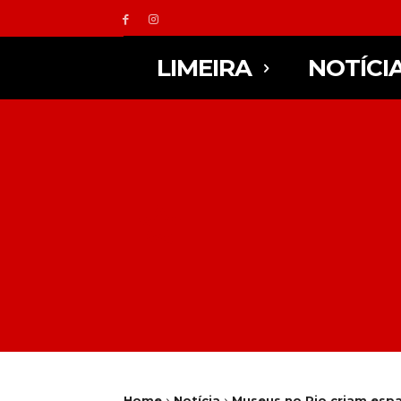
LIMEIRA
NOTÍCI
Home
Notícia
Museus no Rio criam espa