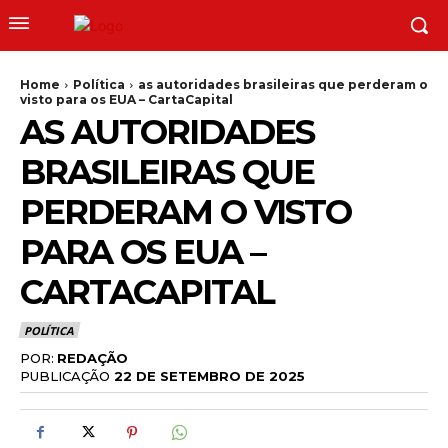
Home
Política
as autoridades brasileiras que perderam o
visto para os EUA – CartaCapital
AS AUTORIDADES
BRASILEIRAS QUE
PERDERAM O VISTO
PARA OS EUA –
CARTACAPITAL
POLÍTICA
POR:
REDAÇÃO
PUBLICAÇÃO
22 DE SETEMBRO DE 2025