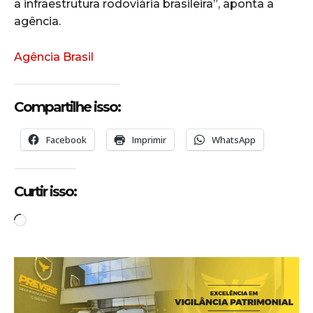
a infraestrutura rodoviária brasileira”, aponta a
agência.
Agência Brasil
Compartilhe isso:
Facebook
Imprimir
WhatsApp
Curtir isso:
C
a
r
r
e
g