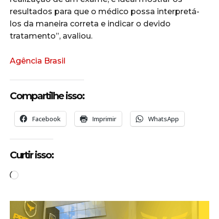
resultados para que o médico possa interpretá-
los da maneira correta e indicar o devido
tratamento”, avaliou.
Agência Brasil
Compartilhe isso:
Facebook
Imprimir
WhatsApp
Curtir isso:
C
a
r
r