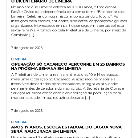
O BICENTENÁRIO DE LIMEIRA
No ano em que Limeira celebra seus 200 anos, o tradicional
Desfile Cívico da Independência terá como tema “Bicentenário de
Limeira: Celebrando nossa história, construindo o futuro”. As
inscrições para escolas, entidades, sindicatos, corporações e grupos
organizados interessados em participar seguem abertas até esta
sexta-feira (7). Promovido pela Prefeitura de Limeira, por meio da
Comissão […]
7 de agosto de 2026
LIMEIRA
OPERAÇÃO SÓ CACARECO PERCORRE EM 25 BAIRROS
NA PRÓXIMA SEMANA EM LIMEIRA
A Prefeitura de Limeira realiza, entre os dias 10 e 14 de agosto,
mais uma Operação Só Cacareco. A ação recolhe materiais
inservíveis descartados pelos moradores, integra as atividades
permanentes de zeladoria do município. A Secretaria de Obras e
Serviços Públicos conta com a colaboração da população para
manter a cidade limpa, reduzir o descarte […]
7 de agosto de 2026
LIMEIRA
APÓS 17 ANOS, ESCOLA ESTADUAL DO LAGOA NOVA
SERÁ INAUGURADA EM LIMEIRA
Unidade para 1,3 mil alunos em período integral foi viabilizada