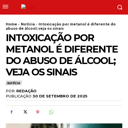
Home
Notícia
Intoxicação por metanol é diferente do
abuso de álcool; veja os sinais
INTOXICAÇÃO POR
METANOL É DIFERENTE
DO ABUSO DE ÁLCOOL;
VEJA OS SINAIS
NOTÍCIA
POR:
REDAÇÃO
PUBLICAÇÃO
30 DE SETEMBRO DE 2025