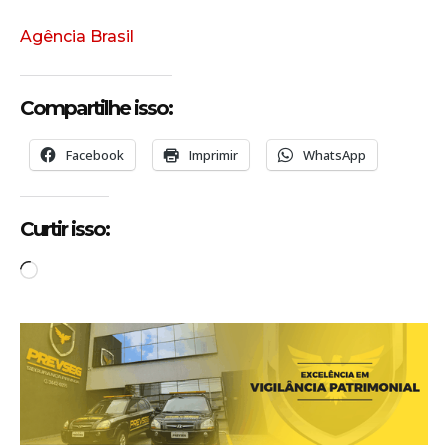
Agência Brasil
Compartilhe isso:
Facebook
Imprimir
WhatsApp
Curtir isso:
C
a
r
r
e
g
a
n