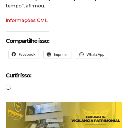
tempo”, afirmou.
Informações CML
Compartilhe isso:
Facebook
Imprimir
WhatsApp
Curtir isso:
C
a
r
r
e
g