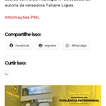
autoria da vereadora Tatiane Lopes.
Informações PML
Compartilhe isso:
Facebook
Imprimir
WhatsApp
Curtir isso:
C
a
r
r
e
g