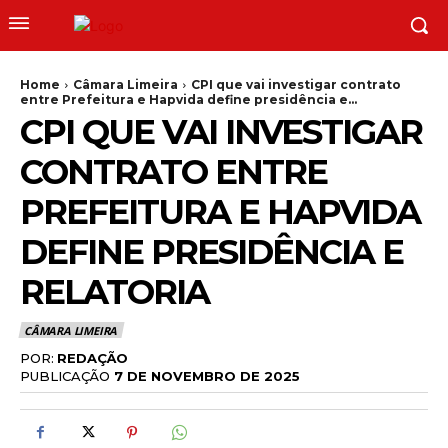
Home
Câmara Limeira
CPI que vai investigar contrato
entre Prefeitura e Hapvida define presidência e...
CPI QUE VAI INVESTIGAR
CONTRATO ENTRE
PREFEITURA E HAPVIDA
DEFINE PRESIDÊNCIA E
RELATORIA
CÂMARA LIMEIRA
POR:
REDAÇÃO
PUBLICAÇÃO
7 DE NOVEMBRO DE 2025