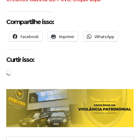
Compartilhe isso:
Facebook
Imprimir
WhatsApp
Curtir isso:
C
a
r
r
e
g
a
n
d