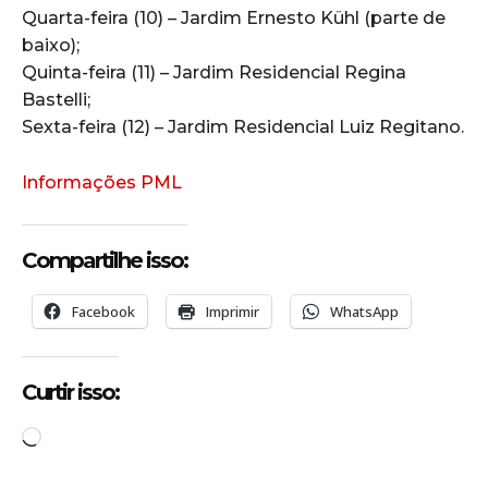
Quarta-feira (10) – Jardim Ernesto Kühl (parte de
baixo);
Quinta-feira (11) – Jardim Residencial Regina
Bastelli;
Sexta-feira (12) – Jardim Residencial Luiz Regitano.
Informações PML
Compartilhe isso:
Facebook
Imprimir
WhatsApp
Curtir isso:
C
a