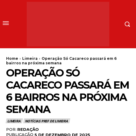
Home
Limeira
Operação Só Cacareco passará em 6
bairros na próxima semana
OPERAÇÃO SÓ
CACARECO PASSARÁ EM
6 BAIRROS NA PRÓXIMA
SEMANA
LIMEIRA
NOTÍCIAS PREF DE LIMEIRA
POR:
REDAÇÃO
PUBLICAÇÃO
5 DE DEZEMBRO DE 2025