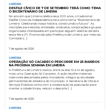
LIMEIRA
DESFILE CÍVICO DE 7 DE SETEMBRO TERÁ COMO TEMA
O BICENTENÁRIO DE LIMEIRA
No ano em que Limeira celebra seus 200 anos, o tradicional
Desfile Cívico da Independência terá como tema “Bicentenário de
Limeira: Celebrando nossa história, construindo o futuro”. As
inscrições para escolas, entidades, sindicatos, corporações e grupos
organizados interessados em participar seguem abertas até esta
sexta-feira (7). Promovido pela Prefeitura de Limeira, por meio da
Comissão […]
7 de agosto de 2026
LIMEIRA
OPERAÇÃO SÓ CACARECO PERCORRE EM 25 BAIRROS
NA PRÓXIMA SEMANA EM LIMEIRA
A Prefeitura de Limeira realiza, entre os dias 10 e 14 de agosto,
mais uma Operação Só Cacareco. A ação recolhe materiais
inservíveis descartados pelos moradores, integra as atividades
permanentes de zeladoria do município. A Secretaria de Obras e
Serviços Públicos conta com a colaboração da população para
manter a cidade limpa, reduzir o descarte […]
7 de agosto de 2026
LIMEIRA