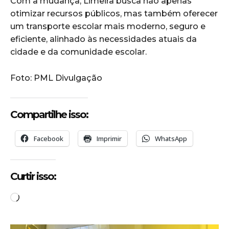
Com a mudança, Limeira busca não apenas
otimizar recursos públicos, mas também oferecer
um transporte escolar mais moderno, seguro e
eficiente, alinhado às necessidades atuais da
cidade e da comunidade escolar.
Foto: PML Divulgação
Compartilhe isso:
Facebook
Imprimir
WhatsApp
Curtir isso:
C
a
r