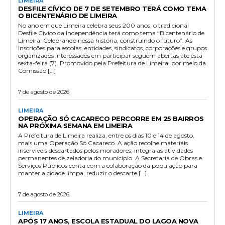
LIMEIRA
DESFILE CÍVICO DE 7 DE SETEMBRO TERÁ COMO TEMA
O BICENTENÁRIO DE LIMEIRA
No ano em que Limeira celebra seus 200 anos, o tradicional
Desfile Cívico da Independência terá como tema “Bicentenário de
Limeira: Celebrando nossa história, construindo o futuro”. As
inscrições para escolas, entidades, sindicatos, corporações e grupos
organizados interessados em participar seguem abertas até esta
sexta-feira (7). Promovido pela Prefeitura de Limeira, por meio da
Comissão […]
7 de agosto de 2026
LIMEIRA
OPERAÇÃO SÓ CACARECO PERCORRE EM 25 BAIRROS
NA PRÓXIMA SEMANA EM LIMEIRA
A Prefeitura de Limeira realiza, entre os dias 10 e 14 de agosto,
mais uma Operação Só Cacareco. A ação recolhe materiais
inservíveis descartados pelos moradores, integra as atividades
permanentes de zeladoria do município. A Secretaria de Obras e
Serviços Públicos conta com a colaboração da população para
manter a cidade limpa, reduzir o descarte […]
7 de agosto de 2026
LIMEIRA
APÓS 17 ANOS, ESCOLA ESTADUAL DO LAGOA NOVA