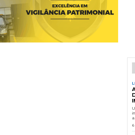
L
U
i
a.
6