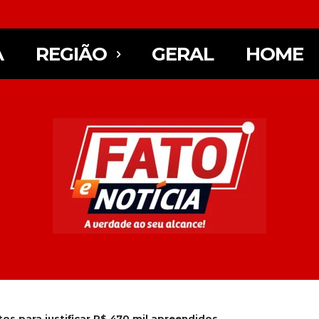
A
REGIÃO
GERAL
HOME
s para justificar R$ 470 mil apreendidos