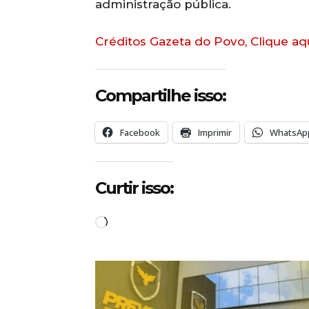
administração pública.
Créditos Gazeta do Povo, Clique aq
Compartilhe isso:
Facebook
Imprimir
WhatsAp
Curtir isso:
C
a
r
r
e