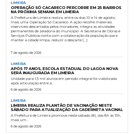
LIMEIRA
OPERAÇÃO SÓ CACARECO PERCORRE EM 25 BAIRROS
NA PRÓXIMA SEMANA EM LIMEIRA
A Prefeitura de Limeira realiza, entre os dias 10 e 14 de agosto,
mais uma Operação Só Cacareco. A ação recolhe materiais
inservíveis descartados pelos moradores, integra as atividades
permanentes de zeladoria do município. A Secretaria de Obras e
Serviços Públicos conta com a colaboração da população para
manter a cidade limpa, reduzir o descarte […]
7 de agosto de 2026
LIMEIRA
APÓS 17 ANOS, ESCOLA ESTADUAL DO LAGOA NOVA
SERÁ INAUGURADA EM LIMEIRA
Unidade para 1,3 mil alunos em período integral foi viabilizada
após articulação entre a...
6 de agosto de 2026
LIMEIRA
LIMEIRA REALIZA PLANTÃO DE VACINAÇÃO NESTE
SÁBADO PARA ATUALIZAÇÃO DA CADERNETA VACINAL
A Prefeitura de Limeira promove neste sábado (8), das 8h às 13h,
mais um...
6 de agosto de 2026