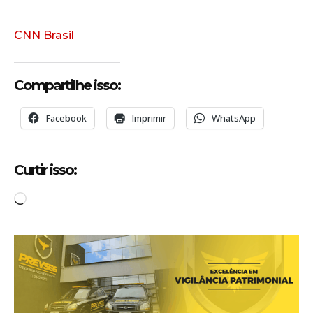
CNN Brasil
Compartilhe isso:
Facebook
Imprimir
WhatsApp
Curtir isso:
C
a
r
r
e
g
a