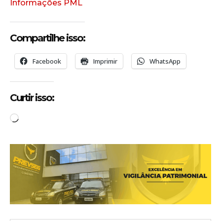
Informações PML
Compartilhe isso:
Facebook
Imprimir
WhatsApp
Curtir isso:
C
a
r
r
e
g
a
n
d