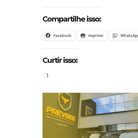
Compartilhe isso:
Facebook
Imprimir
WhatsAp
Curtir isso:
C
a
r
r
e
g
a
n