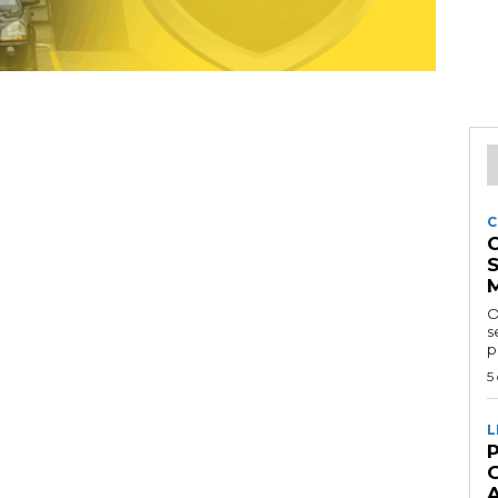
C
O
se
p
5
L
P