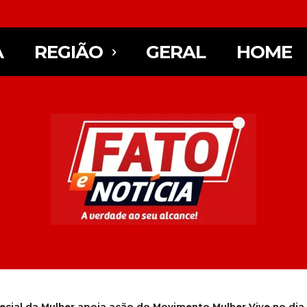
A
REGIÃO
GERAL
HOME
ecial da Mulher apoia ação do Movimento Mulher Vive no dia.