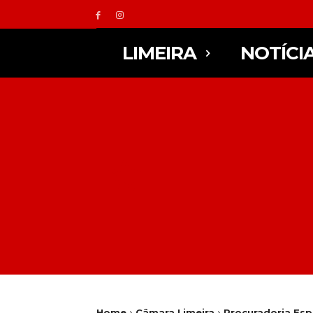
LIMEIRA
NOTÍCI
Home
Câmara Limeira
Procuradoria Esp