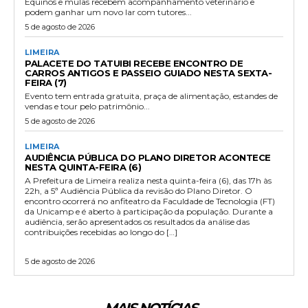
Equinos e mulas recebem acompanhamento veterinário e
podem ganhar um novo lar com tutores...
5 de agosto de 2026
LIMEIRA
PALACETE DO TATUIBI RECEBE ENCONTRO DE
CARROS ANTIGOS E PASSEIO GUIADO NESTA SEXTA-
FEIRA (7)
Evento tem entrada gratuita, praça de alimentação, estandes de
vendas e tour pelo patrimônio...
5 de agosto de 2026
LIMEIRA
AUDIÊNCIA PÚBLICA DO PLANO DIRETOR ACONTECE
NESTA QUINTA-FEIRA (6)
A Prefeitura de Limeira realiza nesta quinta-feira (6), das 17h às
22h, a 5ª Audiência Pública da revisão do Plano Diretor. O
encontro ocorrerá no anfiteatro da Faculdade de Tecnologia (FT)
da Unicamp e é aberto à participação da população. Durante a
audiência, serão apresentados os resultados da análise das
contribuições recebidas ao longo do […]
5 de agosto de 2026