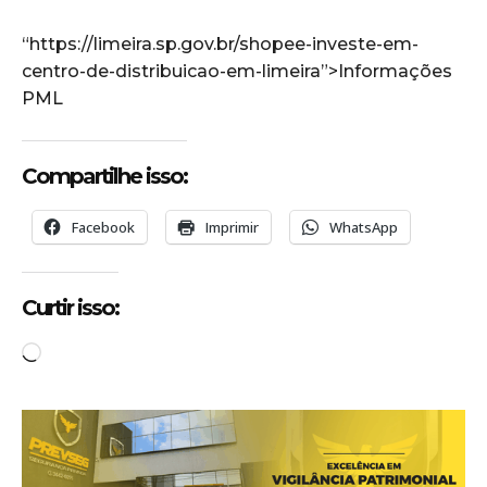
“https://limeira.sp.gov.br/shopee-investe-em-
centro-de-distribuicao-em-limeira”>Informações
PML
Compartilhe isso:
Facebook
Imprimir
WhatsApp
Curtir isso:
C
a
r
r
e