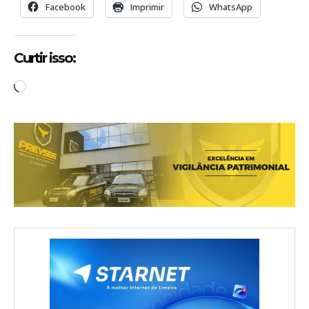
Facebook
Imprimir
WhatsApp
Curtir isso:
C
a
r
r
e
g
a
n
d
o
.
.
.