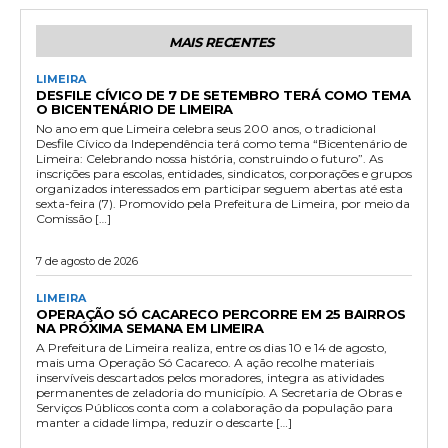
MAIS RECENTES
LIMEIRA
DESFILE CÍVICO DE 7 DE SETEMBRO TERÁ COMO TEMA
O BICENTENÁRIO DE LIMEIRA
No ano em que Limeira celebra seus 200 anos, o tradicional
Desfile Cívico da Independência terá como tema “Bicentenário de
Limeira: Celebrando nossa história, construindo o futuro”. As
inscrições para escolas, entidades, sindicatos, corporações e grupos
organizados interessados em participar seguem abertas até esta
sexta-feira (7). Promovido pela Prefeitura de Limeira, por meio da
Comissão […]
7 de agosto de 2026
LIMEIRA
OPERAÇÃO SÓ CACARECO PERCORRE EM 25 BAIRROS
NA PRÓXIMA SEMANA EM LIMEIRA
A Prefeitura de Limeira realiza, entre os dias 10 e 14 de agosto,
mais uma Operação Só Cacareco. A ação recolhe materiais
inservíveis descartados pelos moradores, integra as atividades
permanentes de zeladoria do município. A Secretaria de Obras e
Serviços Públicos conta com a colaboração da população para
manter a cidade limpa, reduzir o descarte […]